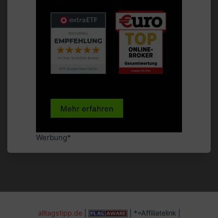
Werbung*
alltagstipp.de
|
| *=Affiliatelink |