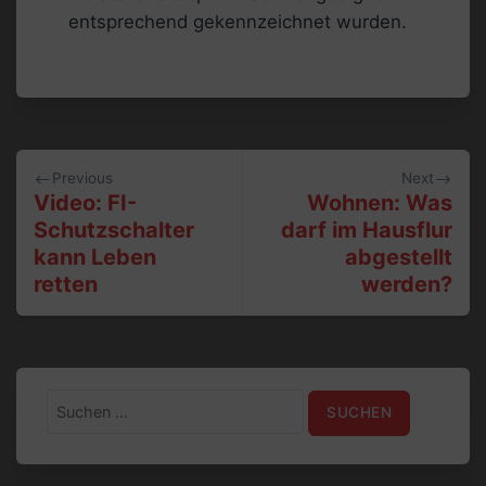
entsprechend gekennzeichnet wurden.
Beitragsnavigation
Previous
Next
Video: FI-
Wohnen: Was
Schutzschalter
darf im Hausflur
kann Leben
abgestellt
retten
werden?
Suchen
nach: