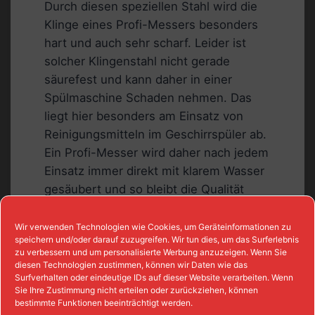
Durch diesen speziellen Stahl wird die
Klinge eines Profi-Messers besonders
hart und auch sehr scharf. Leider ist
solcher Klingenstahl nicht gerade
säurefest und kann daher in einer
Spülmaschine Schaden nehmen. Das
liegt hier besonders am Einsatz von
Reinigungsmitteln im Geschirrspüler ab.
Ein Profi-Messer wird daher nach jedem
Einsatz immer direkt mit klarem Wasser
gesäubert und so bleibt die Qualität
auch sehr lange erhalten.
Wir verwenden Technologien wie Cookies, um Geräteinformationen zu
speichern und/oder darauf zuzugreifen. Wir tun dies, um das Surferlebnis
Messerklingen können
zu verbessern und um personalisierte Werbung anzuzeigen. Wenn Sie
diesen Technologien zustimmen, können wir Daten wie das
Kerben bekommen
Surfverhalten oder eindeutige IDs auf dieser Website verarbeiten. Wenn
Sie Ihre Zustimmung nicht erteilen oder zurückziehen, können
bestimmte Funktionen beeinträchtigt werden.
Neben dem Einsatz von