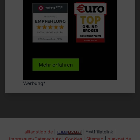
Werbung*
alltagstipp.de
|
| *=Affiliatelink |
Impressum/Datenschutz
|
Cookies
|
Sitemap
|
quaknet.de