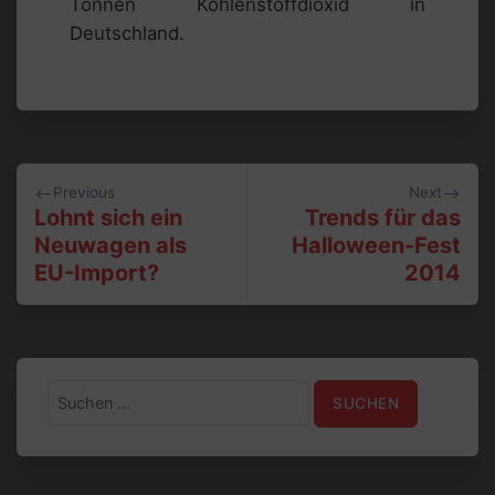
Tonnen Kohlenstoffdioxid in
Deutschland.
Beitragsnavigation
Previous
Next
Lohnt sich ein
Trends für das
Neuwagen als
Halloween-Fest
EU-Import?
2014
Suchen
nach: