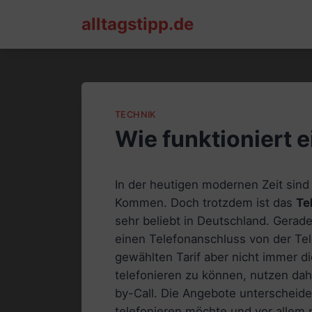
Skip
alltagstipp.de
to
content
TECHNIK
Wie funktioniert e
In der heutigen modernen Zeit sin
Kommen. Doch trotzdem ist das
Te
sehr beliebt in Deutschland. Gerad
einen Telefonanschluss von der Tel
gewählten Tarif aber nicht immer d
telefonieren zu können, nutzen dah
by-Call. Die Angebote unterscheide
telefonieren möchte und vor allem 