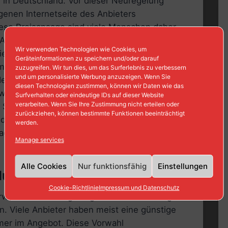
2 in Deutschland. Vor dieser Neuregelung
igenen Internetseite des Anbieters
ese Preisansage sind viele Menschen daher
 Anbieter hat einfach mehrmals täglich die
Wir verwenden Technologien wie Cookies, um
 meist versteckt nur auf der Internseite
Geräteinformationen zu speichern und/oder darauf
um 12 Uhr nachgeschaut hatte und einen
zuzugreifen. Wir tun dies, um das Surferlebnis zu verbessern
und um personalisierte Werbung anzuzeigen. Wenn Sie
der konnte eine Stunde später schon 1,99
diesen Technologien zustimmen, können wir Daten wie das
 wer hat schon jedes Mal vor dem Gespräch
Surfverhalten oder eindeutige IDs auf dieser Website
verarbeiten. Wenn Sie Ihre Zustimmung nicht erteilen oder
. So kostete das Gespräch dann schnell mal
zurückziehen, können bestimmte Funktionen beeinträchtigt
t der monatlichen Rechnung kam dann das
werden.
agepflicht wurde diesem Treiben endlich ein
Manage services
Alle Cookies
Nur funktionsfähig
Einstellungen
lungsgefahr
Cookie-Richtlinie
Impressum und Datenschutz
orwahl muss aber ganz genau auf die richtige
. Viele Anbieter haben meist eine günstige
er im Angebot. Diese Vorwahl