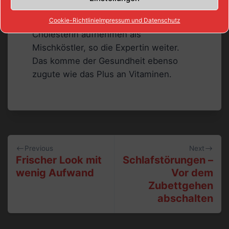
sekundäre Pflanzenstoffe sowie
weniger gesättigte Fettsäuren und
Cookie-Richtlinie
Impressum und Datenschutz
Cholesterin aufnehmen als
Mischköstler, so die Expertin weiter.
Das komme der Gesundheit ebenso
zugute wie das Plus an Vitaminen.
Beitragsnavigation
Previous
Next
Frischer Look mit
Schlafstörungen –
wenig Aufwand
Vor dem
Zubettgehen
abschalten