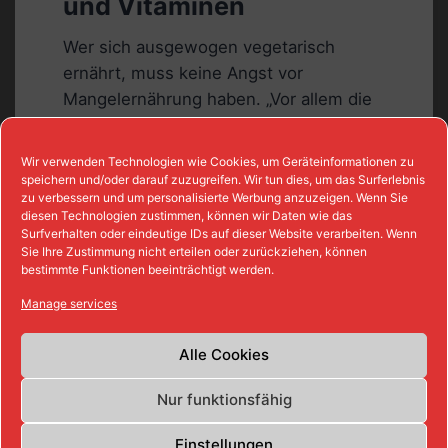
und Vitaminen
Wer sich ausgewogen vegetarisch
ernährt, muss keine Angst vor
Mangelernährung haben. „Vor allem die
ovo-lakto-vegetarische Ernährung, bei
der nur auf Fleisch und Fisch, nicht aber
Wir verwenden Technologien wie Cookies, um Geräteinformationen zu
auf Eier und Milch verzichtet wird, ist als
speichern und/oder darauf zuzugreifen. Wir tun dies, um das Surferlebnis
zu verbessern und um personalisierte Werbung anzuzeigen. Wenn Sie
Dauerkost geeignet. Ballaststoffe sowie
diesen Technologien zustimmen, können wir Daten wie das
wichtige Vitamine und Mineralstoffe
Surfverhalten oder eindeutige IDs auf dieser Website verarbeiten. Wenn
Sie Ihre Zustimmung nicht erteilen oder zurückziehen, können
stecken ausreichend in frischem Obst,
bestimmte Funktionen beeinträchtigt werden.
Gemüse, Getreide- und Milchprodukten.
Manage services
Milch und andere Produkte aus Soja wie
Tofu sind wichtige Eiweißlieferanten“,
Alle Cookies
erklärt Kerstin Fieweger,
Ernährungsberaterin der Bünting
Nur funktionsfähig
Unternehmensgruppe. Ovo-Lakto-
Vegetarier könnten sogar mehr
Einstellungen