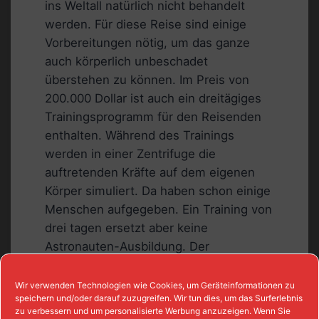
ins Weltall natürlich nicht behandelt
werden. Für diese Reise sind einige
Vorbereitungen nötig, um das ganze
auch körperlich unbeschadet
überstehen zu können. Im Preis von
200.000 Dollar ist auch ein dreitägiges
Trainingsprogramm für den Reisenden
enthalten. Während des Trainings
werden in einer Zentrifuge die
auftretenden Kräfte auf dem eigenen
Körper simuliert. Da haben schon einige
Menschen aufgegeben. Ein Training von
drei tagen ersetzt aber keine
Astronauten-Ausbildung. Der
Reiseveranstalter empfiehlt daher,
schon vor der reise entsprechend zu
Wir verwenden Technologien wie Cookies, um Geräteinformationen zu
speichern und/oder darauf zuzugreifen. Wir tun dies, um das Surferlebnis
trainieren und körperlich sehr fit zu sein.
zu verbessern und um personalisierte Werbung anzuzeigen. Wenn Sie