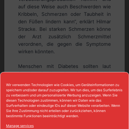
auf diese Weise auch Beschwerden wie
Kribbeln, Schmerzen oder Taubheit in
den Füßen lindern kann“, erklärt Hilmar
Stracke. Bei starken Schmerzen könne
der Arzt zusätzlich Schmerzmittel
verordnen, die gegen die Symptome
wirken könnten.
Menschen mit Diabetes sollten laut
Stracke die Kontrolltermine beim Arzt
wahrnehmen und sich Wissen über die
Wir verwenden Technologien wie Cookies, um Geräteinformationen zu
Erkrankung in Schulungen aneignen.
speichern und/oder darauf zuzugreifen. Wir tun dies, um das Surferlebnis
zu verbessern und um personalisierte Werbung anzuzeigen. Wenn Sie
Auch der Anschluss an eine
diesen Technologien zustimmen, können wir Daten wie das
Selbsthilfegruppe kann eine große Hilfe
Surfverhalten oder eindeutige IDs auf dieser Website verarbeiten. Wenn
sein, um sich mit anderen Betroffenen
Sie Ihre Zustimmung nicht erteilen oder zurückziehen, können
bestimmte Funktionen beeinträchtigt werden.
auszutauschen und voneinander zu
lernen.
Manage services