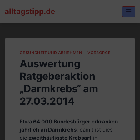
Skip
alltagstipp.de
to
content
GESUNDHEIT UND ABNEHMEN
VORSORGE
Auswertung
Ratgeberaktion
„Darmkrebs“ am
27.03.2014
Etwa
64.000 Bundesbürger erkranken
jährlich
an Darmkrebs
; damit ist dies
die
zweithäufigste Krebsart
in