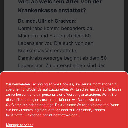
wird ab welchem Alter von der
Krankenkasse erstattet?
Dr. med. Ullrich Graeven:
Darmkrebs kommt besonders bei
Männern und Frauen ab dem 60.
Lebensjahr vor. Die auch von den
Krankenkassen erstattete
Darmkrebsvorsorge beginnt ab dem 50.
Lebensjahr. Zu unterscheiden sind der
Test auf Blut im Stuhl, der Patienten ab
dem 50. Lebensjahr jährlich von den
Wir verwenden Technologien wie Cookies, um Geräteinformationen zu
Krankenkassen erstattet wird und die
speichern und/oder darauf zuzugreifen. Wir tun dies, um das Surferlebnis
zu verbessern und um personalisierte Werbung anzuzeigen. Wenn Sie
Darmspiegelung oder Koloskopie, die ab
diesen Technologien zustimmen, können wir Daten wie das
dem 55. Lebensjahr zum
Surfverhalten oder eindeutige IDs auf dieser Website verarbeiten. Wenn
Vorsorgeprogramm der Krankenkassen
Sie Ihre Zustimmung nicht erteilen oder zurückziehen, können
bestimmte Funktionen beeinträchtigt werden.
gehören. Die Darmspiegelung wird bei
unauffälligem Befund alle zehn Jahre
Manage services