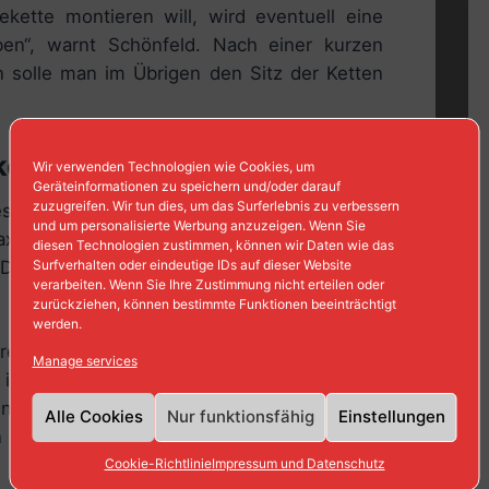
ette montieren will, wird eventuell eine
en“, warnt Schönfeld. Nach einer kurzen
 solle man im Übrigen den Sitz der Ketten
ette
Wir verwenden Technologien wie Cookies, um
Geräteinformationen zu speichern und/oder darauf
zuzugreifen. Wir tun dies, um das Surferlebnis zu verbessern
es vom Anbieter RUD beispielsweise die
und um personalisierte Werbung anzuzeigen. Wenn Sie
ax“ mit dem optimierten und patentierten
diesen Technologien zustimmen, können wir Daten wie das
Surfverhalten oder eindeutige IDs auf dieser Website
ie Kette ist einfach und ohne Handgriffe
verarbeiten. Wenn Sie Ihre Zustimmung nicht erteilen oder
zurückziehen, können bestimmte Funktionen beeinträchtigt
werden.
rem feingliedrigen Laufnetz für engste
Manage services
in Sachen Laufruhe und Lebensdauer
eine noch bessere Traktion auf Schnee und
Alle Cookies
Nur funktionsfähig
Einstellungen
n und anderen Schneeketten gibt es unter
Cookie-Richtlinie
Impressum und Datenschutz