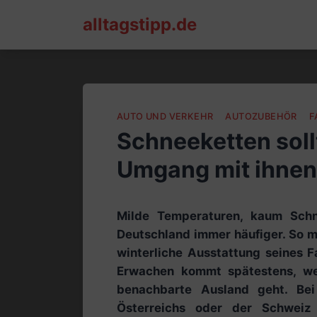
Skip
alltagstipp.de
to
content
AUTO UND VERKEHR
AUTOZUBEHÖR
F
Schneeketten sollt
Umgang mit ihnen
Milde Temperaturen, kaum Schn
Deutschland immer häufiger. So m
winterliche Ausstattung seines 
Erwachen kommt spätestens, we
benachbarte Ausland geht. Bei
Österreichs oder der Schweiz 