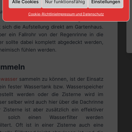
Alle Cookies
Nur funktionsfähig
Einstellungen
unden wurde, muss nun über den richtigen
Cookie-Richtlinie
Impressum und Datenschutz
. Damit auch wirklich viel Regenwasser
sich die Aufstellung direkt am Gartenhaus.
 ein Fallrohr von der Regenrinne in die
r sollte dabei komplett abgedeckt werden,
 heimisch fühlen werden.
sammeln
wasser
sammeln zu können, ist der Einsatz
p ein fester Wassertank bzw. Wasserspeicher
estellt werden oder die Zisterne wird im
er selber wird auch hier über die Dachrinne
r Zisterne ist aber zusätzlich ein effektiver
ch solch einen Wasserfilter werden
tert. Oft ist in einer Zisterne auch eine