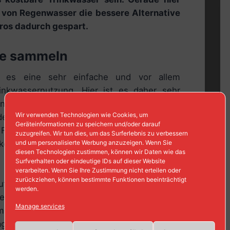
von Regenwasser die bessere Alternative
uros dadurch gespart.
ne sammeln
 es eine sehr einfache und vor allem
rinkwassernutzung. Hier ist es daher sehr
onne anzuschaffen und aufzustellen. Solch
Wir verwenden Technologien wie Cookies, um
edem Baumarkt oder Gartenfachmarkt für nur
Geräteinformationen zu speichern und/oder darauf
ei Form und Größe der Regentonne hat man
zuzugreifen. Wir tun dies, um das Surferlebnis zu verbessern
und um personalisierte Werbung anzuzeigen. Wenn Sie
ekommt Modelle ganz nach seinem eigenen
diesen Technologien zustimmen, können wir Daten wie das
Surfverhalten oder eindeutige IDs auf dieser Website
verarbeiten. Wenn Sie Ihre Zustimmung nicht erteilen oder
zurückziehen, können bestimmte Funktionen beeinträchtigt
auf einer Regentonne realistisch abgeschätzt
werden.
 Bewässerung des eigenen Gartens eigentlich
Manage services
 muss im garten regelmäßig gewässert und
g Regen fällt.