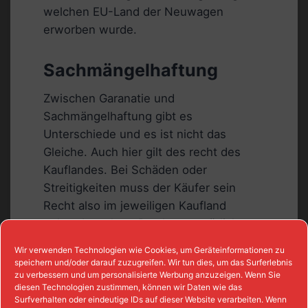
welchen EU-Land der Neuwagen
erworben wurde.
Sachmängelhaftung
Zwischen Garanatie und
Sachmängelhaftung gibt es
Unterschiede und es ist nicht das
Gleiche. Auch hier gilt des recht des
Kauflandes. Bei Schäden oder
Streitigkeiten muss der Käufer sein
Recht also im jeweiligen Kaufland
geltend machen. Das kann natürlich
aufgrund der Entfernung und Sprache
Wir verwenden Technologien wie Cookies, um Geräteinformationen zu
schnell zu einem größeren Problem
speichern und/oder darauf zuzugreifen. Wir tun dies, um das Surferlebnis
zu verbessern und um personalisierte Werbung anzuzeigen. Wenn Sie
werden. Nach der Garantiezeit wird in
diesen Technologien zustimmen, können wir Daten wie das
Deutschland dann auch oft die Kulanz
Surfverhalten oder eindeutige IDs auf dieser Website verarbeiten. Wenn