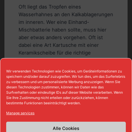
Oft liegt das Tropfen eines
Wasserhahnes an den Kalkablagerungen
im inneren. Wer eine Einhand-
Mischbatterie haben sollte, muss hier
aber etwas anders vorgehen. Oft ist
dabei eine Art Kartusche mit einer
Keramikscheibe für die richtige
Abdichtung zuständig. Hier ist dann
meist die Bildung von Kalk für ein
Wir verwenden Technologien wie Cookies, um Geräteinformationen zu
nervtötendes Tropfen die Ursache. Am
speichern und/oder darauf zuzugreifen. Wir tun dies, um das Surferlebnis
zu verbessern und um personalisierte Werbung anzuzeigen. Wenn Sie
Anfang hilft es daher meist, den
diesen Technologien zustimmen, können wir Daten wie das
Wasserhahn einfach in eine andere
Surfverhalten oder eindeutige IDs auf dieser Website verarbeiten. Wenn
Sie Ihre Zustimmung nicht erteilen oder zurückziehen, können
Position zu bringen. Leider hilft diese
bestimmte Funktionen beeinträchtigt werden.
Maßnahme nicht immer. Hier muss man
Manage services
dann wirklich die Verkalkung bzw.
Verschmutzung entfernen. Hierzu muss
Alle Cookies
man leider den Griff abschrauben. Die