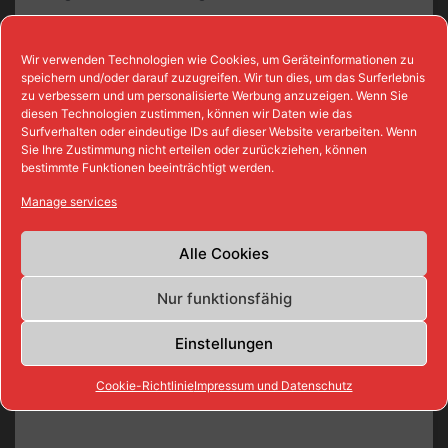
Ausstattung und
Wir verwenden Technologien wie Cookies, um Geräteinformationen zu
speichern und/oder darauf zuzugreifen. Wir tun dies, um das Surferlebnis
Umgebung sind wichtig
zu verbessern und um personalisierte Werbung anzuzeigen. Wenn Sie
diesen Technologien zustimmen, können wir Daten wie das
Bei der Auswahl des Ferienhauses spielt
Surfverhalten oder eindeutige IDs auf dieser Website verarbeiten. Wenn
Sie Ihre Zustimmung nicht erteilen oder zurückziehen, können
nicht nur der Preis eine Rolle. Auch die
bestimmte Funktionen beeinträchtigt werden.
Ausstattung trägt zu einem gelungenen
Manage services
Urlaub bei. Die
Küche
sollte mit den
notwendigen Utensilien ausgestattet
Alle Cookies
sein. Die Nähe zum Strand oder zur
Attraktion des Urlaubsortes ist ebenfalls
Nur funktionsfähig
nicht unwichtig. Mit der Wahl eines
passenden Ferienhauses steht einem
Einstellungen
gelungenen Urlaub nichts mehr im
Cookie-Richtlinie
Impressum und Datenschutz
Wege.